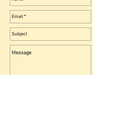
Send
Informations, Advice, Quote
GFaudio@free.fr
33 +
(0) 631 505 299